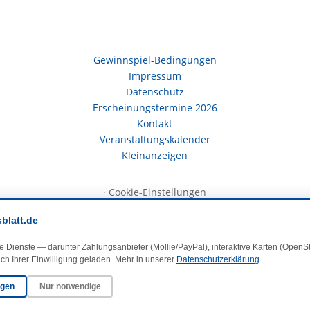
Gewinnspiel-Bedingungen
Impressum
Datenschutz
Erscheinungstermine 2026
Kontakt
Veranstaltungskalender
Kleinanzeigen
·
Cookie-Einstellungen
sblatt.de
e Dienste — darunter Zahlungsanbieter (Mollie/PayPal), interaktive Karten (Open
ch Ihrer Einwilligung geladen. Mehr in unserer
Datenschutzerklärung
.
© 2025 DasBlaueBlatt | InSign – A. + D. Klee GbR
ngen
Nur notwendige