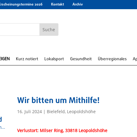
Erscheinungstermine 2026
Kontakt
Archiv
EIGEN
Kurz notiert
Lokalsport
Gesundheit
Überregionales
A
Wir bitten um Mithilfe!
16. Juli 2024
|
Bielefeld
,
Leopoldshöhe
d
...
Verlustort: Milser Ring, 33818 Leopoldshöhe