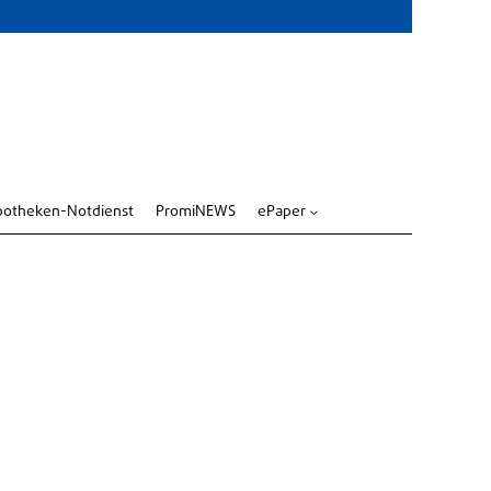
potheken-Notdienst
PromiNEWS
ePaper
3