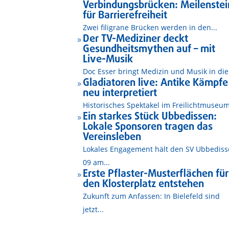
Verbindungsbrücken: Meilenstei
für Barrierefreiheit
Zwei filigrane Brücken werden in den...
Der TV-Mediziner deckt
9
Gesundheitsmythen auf – mit
Live-Musik
Doc Esser bringt Medizin und Musik in die.
Gladiatoren live: Antike Kämpfe
9
neu interpretiert
Historisches Spektakel im Freilichtmuseum
Ein starkes Stück Ubbedissen:
9
Lokale Sponsoren tragen das
Vereinsleben
Lokales Engagement hält den SV Ubbedis
09 am...
Erste Pflaster-Musterflächen für
9
den Klosterplatz entstehen
Zukunft zum Anfassen: In Bielefeld sind
jetzt...