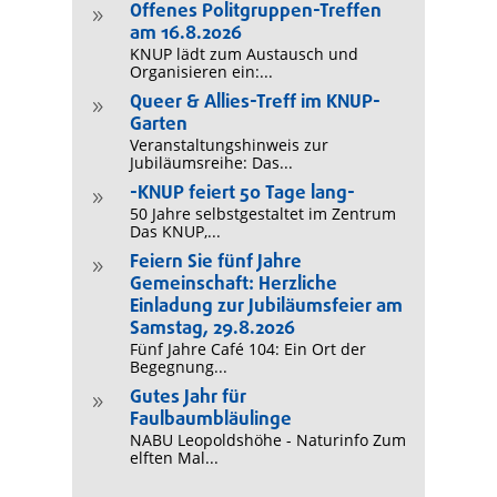
Offenes Politgruppen-Treffen
9
am 16.8.2026
KNUP lädt zum Austausch und
Organisieren ein:...
Queer & Allies-Treff im KNUP-
9
Garten
Veranstaltungshinweis zur
Jubiläumsreihe: Das...
-KNUP feiert 50 Tage lang-
9
50 Jahre selbstgestaltet im Zentrum
Das KNUP,...
Feiern Sie fünf Jahre
9
Gemeinschaft: Herzliche
Einladung zur Jubiläumsfeier am
Samstag, 29.8.2026
Fünf Jahre Café 104: Ein Ort der
Begegnung...
Gutes Jahr für
9
Faulbaumbläulinge
NABU Leopoldshöhe - Naturinfo Zum
elften Mal...