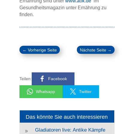
Ernährung sind unter
www.aok.de
im
Gesundheitsmagazin unter Ernährung zu
finden.
←
Vorherige Seite
Nächste Seite
→
Teilen:
Facebook
Whatsapp
Twitter
Das könnte Sie auch interessieren
Gladiatoren live: Antike Kämpfe
9