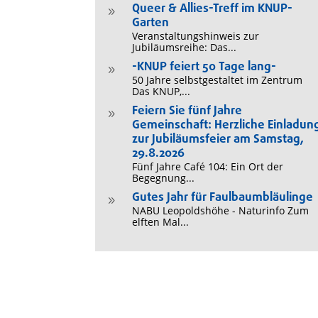
Queer & Allies-Treff im KNUP-
9
Garten
Veranstaltungshinweis zur
Jubiläumsreihe: Das...
-KNUP feiert 50 Tage lang-
9
50 Jahre selbstgestaltet im Zentrum
Das KNUP,...
Feiern Sie fünf Jahre
9
Gemeinschaft: Herzliche Einladun
zur Jubiläumsfeier am Samstag,
29.8.2026
Fünf Jahre Café 104: Ein Ort der
Begegnung...
Gutes Jahr für Faulbaumbläulinge
9
NABU Leopoldshöhe - Naturinfo Zum
elften Mal...