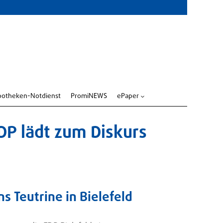
potheken-Notdienst
PromiNEWS
ePaper
3
DP lädt zum Diskurs
 Teutrine in Bielefeld