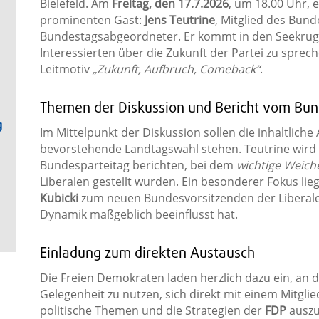
Bielefeld. Am
Freitag, den 17.7.2026
, um 18.00 Uhr, e
prominenten Gast:
Jens Teutrine
, Mitglied des Bun
Bundestagsabgeordneter. Er kommt in den Seekrug
Interessierten über die Zukunft der Partei zu sprec
Leitmotiv
„Zukunft, Aufbruch, Comeback“
.
Themen der Diskussion und Bericht vom Bun
g
Im Mittelpunkt der Diskussion sollen die inhaltlich
bevorstehende Landtagswahl stehen. Teutrine wir
Bundesparteitag berichten, bei dem
wichtige Weich
Liberalen gestellt wurden. Ein besonderer Fokus lie
Kubicki
zum neuen Bundesvorsitzenden der Liberalen,
Dynamik maßgeblich beeinflusst hat.
Einladung zum direkten Austausch
Die Freien Demokraten laden herzlich dazu ein, an
Gelegenheit zu nutzen, sich direkt mit einem Mitgl
politische Themen und die Strategien der
FDP
auszut