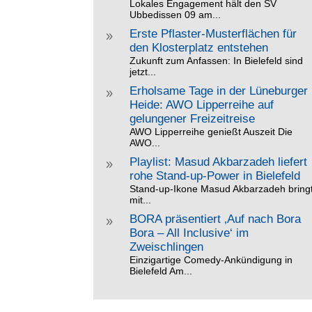
Lokales Engagement hält den SV
Ubbedissen 09 am...
Erste Pflaster-Musterflächen für
9
den Klosterplatz entstehen
Zukunft zum Anfassen: In Bielefeld sind
jetzt...
Erholsame Tage in der Lüneburger
9
Heide: AWO Lipperreihe auf
gelungener Freizeitreise
AWO Lipperreihe genießt Auszeit Die
AWO...
Playlist: Masud Akbarzadeh liefert
9
rohe Stand-up-Power in Bielefeld
Stand-up-Ikone Masud Akbarzadeh bring
mit...
BORA präsentiert ‚Auf nach Bora
9
Bora – All Inclusive‘ im
Zweischlingen
Einzigartige Comedy-Ankündigung in
Bielefeld Am...