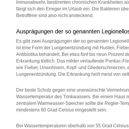
Immunabwehr, bestimmten chronischen Krankheiten sow
fängt sich den Erreger im Urlaub ein. Die Bakterien üb
Betroffene sind also nicht ansteckend.
Ausprägungen der so genannten Legionello
Es gibt zwei Ausprägungen der so genannten Legionel
ist eine Form der Lungenentzündung mit Husten, Fieber 
Antibiotika behandelt. Bei etwa fünf bis neun Prozent d
Erkrankung tödlich. Das milder verlaufende Pontiac-F
wie Fieber, Unwohlsein, Kopf- und Gliederschmerzen, e
Lungenentzündung. Die Erkrankung heilt meist von sel
Der beste Schutz gegen eine unerwünschte Vermehrung
Wassertemperatur des Trinkwassers. Bei einem Haus m
zentralem Warmwasser-Speicher sollte die Regler-Tem
mindestens 60 Grad Celsius eingestellt sein.
Bei Wassertemperaturen oberhalb von 55 Grad Celsiu