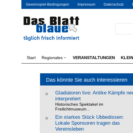
Gewinnspiel-Bedingungen
Impressum
Datenschutz
Start
Regionales
VERANSTALTUNGEN
KLEI
3
Das könnte Sie auch interessieren
Gladiatoren live: Antike Kämpfe ne
9
interpretiert
Historisches Spektakel im
Freilichtmuseum...
Ein starkes Stück Ubbedissen:
9
Lokale Sponsoren tragen das
Vereinsleben