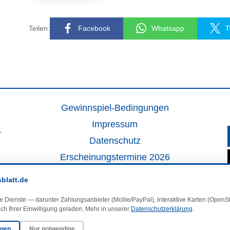
Teilen:
Facebook
Whatsapp
T
Gewinnspiel-Bedingungen
Impressum
.
Datenschutz
Erscheinungstermine 2026
Kontakt
sblatt.de
Veranstaltungskalender
e Dienste — darunter Zahlungsanbieter (Mollie/PayPal), interaktive Karten (Open
Kleinanzeigen
ch Ihrer Einwilligung geladen. Mehr in unserer
Datenschutzerklärung
.
ngen
Nur notwendige