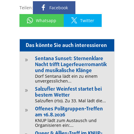
Teilen:
Facebook
Whatsapp
Twitter
Das könnte Sie auch interessieren
Sentana Sunset: Sternenklare
9
Nacht trifft Lagerfeuerromantik
und musikalische Klänge
Dorf Sentana lädt ein zu einem
unvergesslichen...
Salzufler Weinfest startet bei
9
bestem Wetter
Salzuflen (rto). Zu 33. Mal lädt die...
Offenes Politgruppen-Treffen
9
am 16.8.2026
KNUP lädt zum Austausch und
Organisieren ein:...
Queer & Allies-Treff im KNUP-