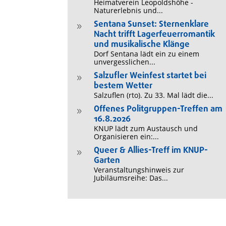
Heimatverein Leopoldshöhe -
Naturerlebnis und...
Sentana Sunset: Sternenklare
9
Nacht trifft Lagerfeuerromantik
und musikalische Klänge
Dorf Sentana lädt ein zu einem
unvergesslichen...
Salzufler Weinfest startet bei
9
bestem Wetter
Salzuflen (rto). Zu 33. Mal lädt die...
Offenes Politgruppen-Treffen am
9
16.8.2026
KNUP lädt zum Austausch und
Organisieren ein:...
Queer & Allies-Treff im KNUP-
9
Garten
Veranstaltungshinweis zur
Jubiläumsreihe: Das...