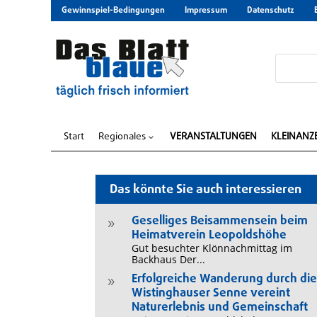
Gewinnspiel-Bedingungen
Impressum
Datenschutz
Start
Regionales
VERANSTALTUNGEN
KLEINANZ
3
Das könnte Sie auch interessieren
Geselliges Beisammensein beim
9
Heimatverein Leopoldshöhe
Gut besuchter Klönnachmittag im
Backhaus Der...
Erfolgreiche Wanderung durch di
9
Wistinghauser Senne vereint
Naturerlebnis und Gemeinschaft