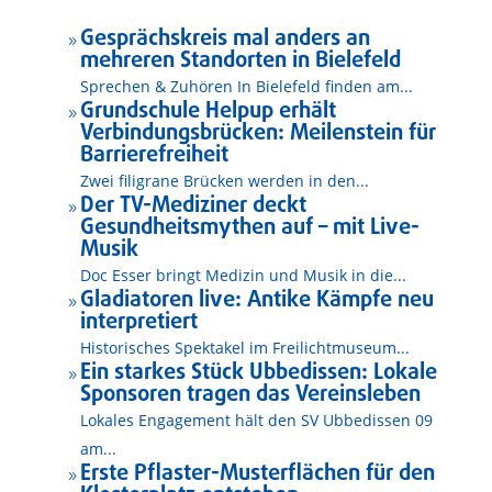
Gesprächskreis mal anders an
9
mehreren Standorten in Bielefeld
Sprechen & Zuhören In Bielefeld finden am...
Grundschule Helpup erhält
9
Verbindungsbrücken: Meilenstein für
Barrierefreiheit
Zwei filigrane Brücken werden in den...
Der TV-Mediziner deckt
9
Gesundheitsmythen auf – mit Live-
Musik
Doc Esser bringt Medizin und Musik in die...
Gladiatoren live: Antike Kämpfe neu
9
interpretiert
Historisches Spektakel im Freilichtmuseum...
Ein starkes Stück Ubbedissen: Lokale
9
Sponsoren tragen das Vereinsleben
Lokales Engagement hält den SV Ubbedissen 09
am...
Erste Pflaster-Musterflächen für den
9