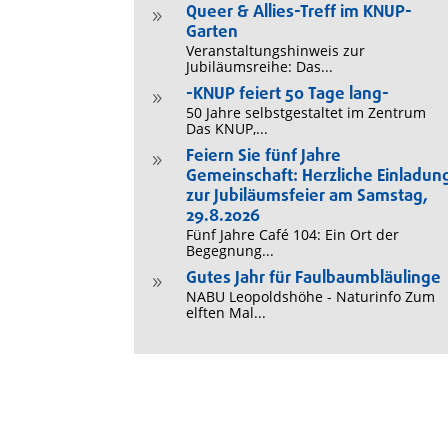
Queer & Allies-Treff im KNUP-
9
Garten
Veranstaltungshinweis zur
Jubiläumsreihe: Das...
-KNUP feiert 50 Tage lang-
9
50 Jahre selbstgestaltet im Zentrum
Das KNUP,...
Feiern Sie fünf Jahre
9
Gemeinschaft: Herzliche Einladun
zur Jubiläumsfeier am Samstag,
29.8.2026
Fünf Jahre Café 104: Ein Ort der
Begegnung...
Gutes Jahr für Faulbaumbläulinge
9
NABU Leopoldshöhe - Naturinfo Zum
elften Mal...