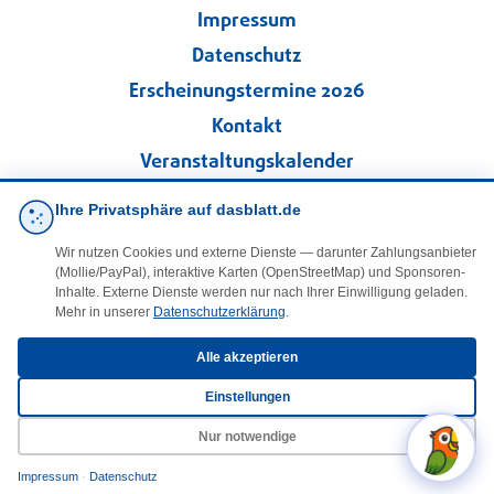
Impressum
Datenschutz
Erscheinungstermine 2026
Kontakt
Veranstaltungskalender
Kleinanzeigen
Ihre Privatsphäre auf dasblatt.de
Wir nutzen Cookies und externe Dienste — darunter Zahlungsanbieter
·
Cookie-Einstellungen
(Mollie/PayPal), interaktive Karten (OpenStreetMap) und Sponsoren-
Inhalte. Externe Dienste werden nur nach Ihrer Einwilligung geladen.
Mehr in unserer
Datenschutzerklärung
.
Folgen Sie uns!
Alle akzeptieren
facebook
Einstellungen
E-Mail
Nur notwendige
Impressum
·
Datenschutz
© 2025 DasBlaueBlatt | InSign – A. + D. Klee GbR