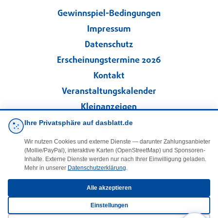
Gewinnspiel-Bedingungen
Impressum
Datenschutz
Erscheinungstermine 2026
Kontakt
Veranstaltungskalender
Kleinanzeigen
Ihre Privatsphäre auf dasblatt.de
·
Cookie-Einstellungen
Wir nutzen Cookies und externe Dienste — darunter Zahlungsanbieter
(Mollie/PayPal), interaktive Karten (OpenStreetMap) und Sponsoren-
Folgen Sie uns!
Inhalte. Externe Dienste werden nur nach Ihrer Einwilligung geladen.
Mehr in unserer
Datenschutzerklärung
.
facebook
Alle akzeptieren
Einstellungen
E-Mail