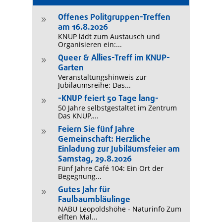
Offenes Politgruppen-Treffen
9
am 16.8.2026
KNUP lädt zum Austausch und
Organisieren ein:...
Queer & Allies-Treff im KNUP-
9
Garten
Veranstaltungshinweis zur
Jubiläumsreihe: Das...
-KNUP feiert 50 Tage lang-
9
50 Jahre selbstgestaltet im Zentrum
Das KNUP,...
Feiern Sie fünf Jahre
9
Gemeinschaft: Herzliche
Einladung zur Jubiläumsfeier am
Samstag, 29.8.2026
Fünf Jahre Café 104: Ein Ort der
Begegnung...
Gutes Jahr für
9
Faulbaumbläulinge
NABU Leopoldshöhe - Naturinfo Zum
elften Mal...