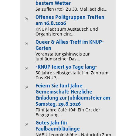
bestem Wetter
Salzuflen (rto). Zu 33. Mal lädt die...
Offenes Politgruppen-Treffen
9
am 16.8.2026
KNUP lädt zum Austausch und
Organisieren ein:...
Queer & Allies-Treff im KNUP-
9
Garten
Veranstaltungshinweis zur
Jubiläumsreihe: Das...
-KNUP feiert 50 Tage lang-
9
50 Jahre selbstgestaltet im Zentrum
Das KNUP,...
Feiern Sie fünf Jahre
9
Gemeinschaft: Herzliche
Einladung zur Jubiläumsfeier am
Samstag, 29.8.2026
Fünf Jahre Café 104: Ein Ort der
Begegnung...
Gutes Jahr für
9
Faulbaumbläulinge
NABU Leopoldshöhe - Naturinfo Zum