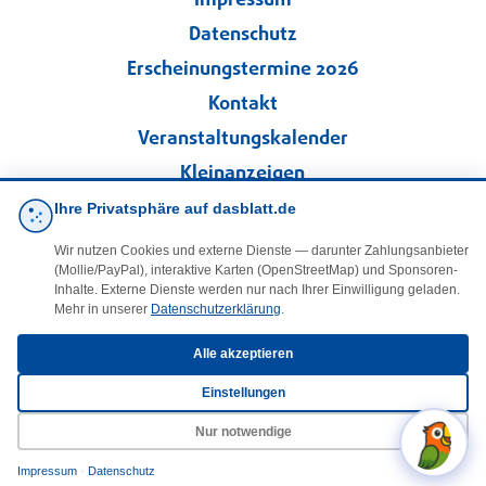
Impressum
Datenschutz
Erscheinungstermine 2026
Kontakt
Veranstaltungskalender
Kleinanzeigen
Ihre Privatsphäre auf dasblatt.de
·
Cookie-Einstellungen
Wir nutzen Cookies und externe Dienste — darunter Zahlungsanbieter
(Mollie/PayPal), interaktive Karten (OpenStreetMap) und Sponsoren-
Folgen Sie uns!
Inhalte. Externe Dienste werden nur nach Ihrer Einwilligung geladen.
Mehr in unserer
Datenschutzerklärung
.
facebook
Alle akzeptieren
Einstellungen
E-Mail
Nur notwendige
Impressum
·
Datenschutz
© 2025 DasBlaueBlatt | InSign – A. + D. Klee GbR