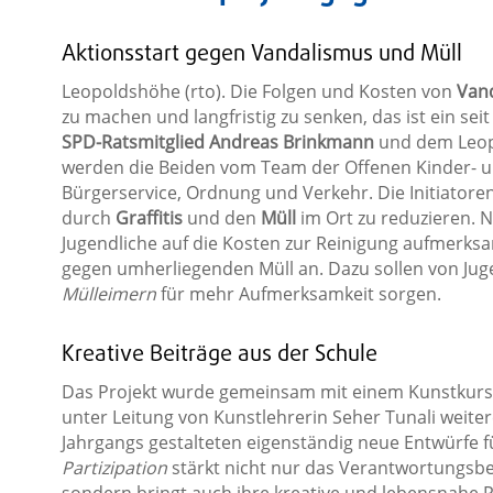
Aktionsstart gegen Vandalismus und Müll
Leopoldshöhe (rto). Die Folgen und Kosten von
Van
zu machen und langfristig zu senken, das ist ein seit
SPD-Ratsmitglied Andreas Brinkmann
und dem Leo
werden die Beiden vom Team der Offenen Kinder- u
Bürgerservice, Ordnung und Verkehr. Die Initiatoren
durch
Graffitis
und den
Müll
im Ort zu reduzieren. N
Jugendliche auf die Kosten zur Reinigung aufmerksa
gegen umherliegenden Müll an. Dazu sollen von Ju
Mülleimern
für mehr Aufmerksamkeit sorgen.
Kreative Beiträge aus der Schule
Das Projekt wurde gemeinsam mit einem Kunstkur
unter Leitung von Kunstlehrerin Seher Tunali weiter
Jahrgangs gestalteten eigenständig neue Entwürfe fü
Partizipation
stärkt nicht nur das Verantwortungsb
sondern bringt auch ihre kreative und lebensnahe P