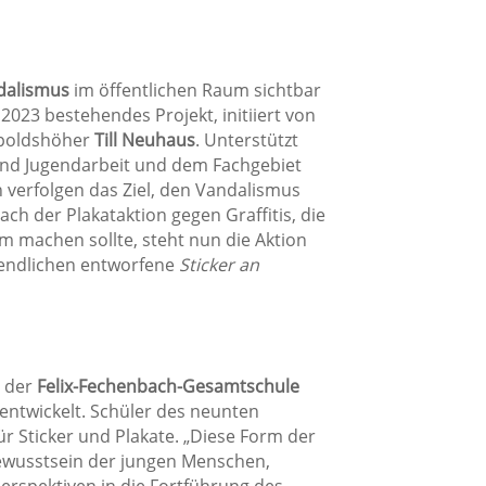
dalismus
im öffentlichen Raum sichtbar
 2023 bestehendes Projekt, initiiert von
poldshöher
Till Neuhaus
. Unterstützt
nd Jugendarbeit und dem Fachgebiet
 verfolgen das Ziel, den Vandalismus
ach der Plakataktion gegen Graffitis, die
m machen sollte, steht nun die Aktion
gendlichen entworfene
Sticker an
s der
Felix-Fechenbach-Gesamtschule
entwickelt. Schüler des neunten
r Sticker und Plakate. „Diese Form der
ewusstsein der jungen Menschen,
erspektiven in die Fortführung des