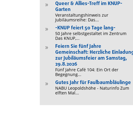
Queer & Allies-Treff im KNUP-
9
Garten
Veranstaltungshinweis zur
Jubiläumsreihe: Das...
-KNUP feiert 50 Tage lang-
9
50 Jahre selbstgestaltet im Zentrum
Das KNUP,...
Feiern Sie fünf Jahre
9
Gemeinschaft: Herzliche Einladun
zur Jubiläumsfeier am Samstag,
29.8.2026
Fünf Jahre Café 104: Ein Ort der
Begegnung...
Gutes Jahr für Faulbaumbläulinge
9
NABU Leopoldshöhe - Naturinfo Zum
elften Mal...