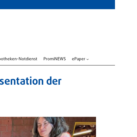
potheken-Notdienst
PromiNEWS
ePaper
3
sentation der