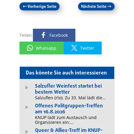
←
Vorherige Seite
Nächste Seite
→
Teilen:
Facebook
Whatsapp
Twitter
Das könnte Sie auch interessieren
Salzufler Weinfest startet bei
9
bestem Wetter
Salzuflen (rto). Zu 33. Mal lädt die...
Offenes Politgruppen-Treffen
9
am 16.8.2026
KNUP lädt zum Austausch und
Organisieren ein:...
Queer & Allies-Treff im KNUP-
9