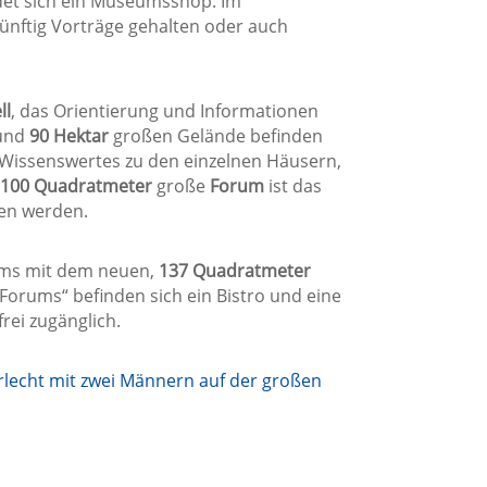
ndet sich ein Museumsshop. Im
nftig Vorträge gehalten oder auch
ll
, das Orientierung und Informationen
und
90 Hektar
großen Gelände befinden
Wissenswertes zu den einzelnen Häusern,
.100 Quadratmeter
große
Forum
ist das
ten werden.
rums mit dem neuen,
137 Quadratmeter
Forums“ befinden sich ein Bistro und eine
rei zugänglich.