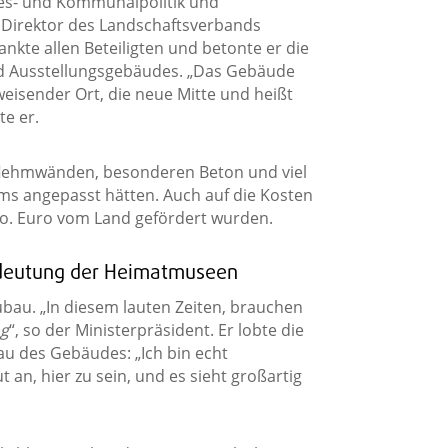
es- und Kommunalpolitik und
, Direktor des Landschaftsverbands
nkte allen Beteiligten und betonte er die
d Ausstellungsgebäudes. „Das Gebäude
weisender Ort, die neue Mitte und heißt
te er.
pflehmwänden, besonderen Beton und viel
ms angepasst hätten. Auch auf die Kosten
o. Euro vom Land gefördert wurden.
edeutung der Heimatmuseen
bau. „In diesem lauten Zeiten, brauchen
ng
“, so der Ministerpräsident. Er lobte die
u des Gebäudes: „Ich bin echt
t an, hier zu sein, und es sieht großartig