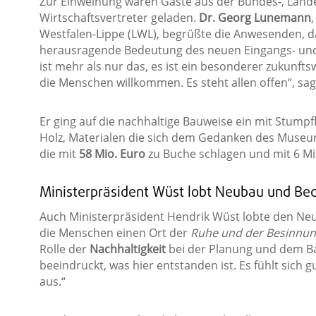
Zur Einweihung waren Gäste aus der Bundes-, Land
Wirtschaftsvertreter geladen.
Dr. Georg Lunemann
Westfalen-Lippe (LWL), begrüßte die Anwesenden, da
herausragende Bedeutung des neuen Eingangs- un
ist mehr als nur das, es ist ein besonderer zukunfts
die Menschen willkommen. Es steht allen offen“, sag
Er ging auf die nachhaltige Bauweise ein mit Stum
Holz, Materialen die sich dem Gedanken des Museu
die mit
58 Mio. Euro
zu Buche schlagen und mit 6 Mi
Ministerpräsident Wüst lobt Neubau und B
Auch Ministerpräsident Hendrik Wüst lobte den Neu
die Menschen einen Ort der
Ruhe und der Besinnu
Rolle der
Nachhaltigkeit
bei der Planung und dem Ba
beeindruckt, was hier entstanden ist. Es fühlt sich gu
aus.“