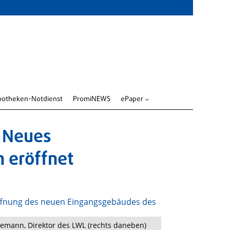
potheken-Notdienst
PromiNEWS
ePaper
3
 Neues
h eröffnet
nemann, Direktor des LWL (rechts daneben)