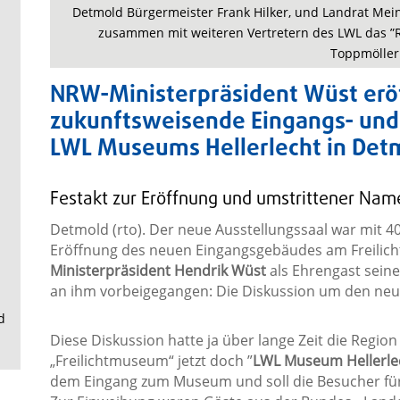
.
Detmold Bürgermeister Frank Hilker, und Landrat Me
zusammen mit weiteren Vertretern des LWL das ”Ro
Toppmöller
NRW-Ministerpräsident Wüst erö
zukunftsweisende Eingangs- und
LWL Museums Hellerlecht in Det
Festakt zur Eröffnung und umstrittener Nam
Detmold (rto). Der neue Ausstellungssaal war mit 4
Eröffnung des neuen Eingangsgebäudes am Freilich
Ministerpräsident Hendrik Wüst
als Ehrengast seine 
an ihm vorbeigegangen: Die Diskussion um den ne
d
Diese Diskussion hatte ja über lange Zeit die Region
„Freilichtmuseum“ jetzt doch ”
LWL Museum Hellerle
dem Eingang zum Museum und soll die Besucher für