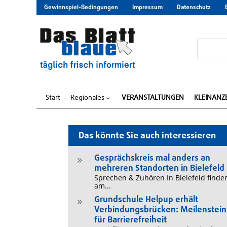
Gewinnspiel-Bedingungen
Impressum
Datenschutz
Start
Regionales
VERANSTALTUNGEN
KLEINANZ
3
Das könnte Sie auch interessieren
Gesprächskreis mal anders an
9
mehreren Standorten in Bielefeld
Sprechen & Zuhören In Bielefeld finde
am...
Grundschule Helpup erhält
9
Verbindungsbrücken: Meilenstein
für Barrierefreiheit