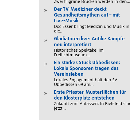
Zwei filigrane Brücken werden in den..
Der TV-Mediziner deckt
9
Gesundheitsmythen auf – mit
Live-Musik
Doc Esser bringt Medizin und Musik in
die...
Gladiatoren live: Antike Kämpfe
9
neu interpretiert
Historisches Spektakel im
Freilichtmuseum...
Ein starkes Stück Ubbedissen:
9
Lokale Sponsoren tragen das
Vereinsleben
Lokales Engagement hält den SV
Ubbedissen 09 am...
Erste Pflaster-Musterflächen für
9
den Klosterplatz entstehen
Zukunft zum Anfassen: In Bielefeld sin
jetzt...