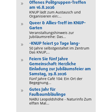
Offenes Politgruppen-Treffen
9
am 16.8.2026
KNUP lädt zum Austausch und
Organisieren ein:...
Queer & Allies-Treff im KNUP-
9
Garten
Veranstaltungshinweis zur
Jubiläumsreihe: Das...
-KNUP feiert 50 Tage lang-
9
50 Jahre selbstgestaltet im Zentrum
Das KNUP,...
Feiern Sie fünf Jahre
9
Gemeinschaft: Herzliche
Einladung zur Jubiläumsfeier am
Samstag, 29.8.2026
Fünf Jahre Café 104: Ein Ort der
Begegnung...
Gutes Jahr für
9
Faulbaumbläulinge
NABU Leopoldshöhe - Naturinfo Zum
elften Mal...