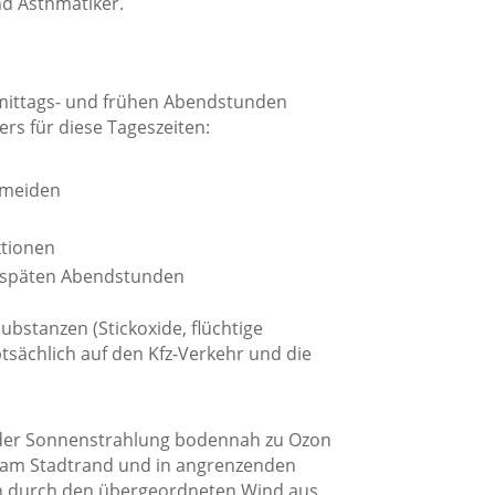
d Asthmatiker.
mittags- und frühen Abendstunden
rs für diese Tageszeiten:
rmeiden
ktionen
 späten Abendstunden
bstanzen (Stickoxide, flüchtige
sächlich auf den Kfz-Verkehr und die
 der Sonnenstrahlung bodennah zu Ozon
 am Stadtrand und in angrenzenden
en durch den übergeordneten Wind aus