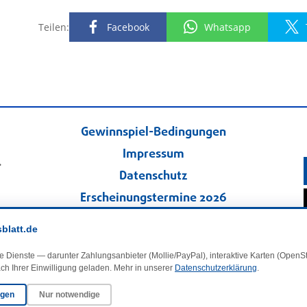
Teilen:
Facebook
Whatsapp
Gewinnspiel-Bedingungen
Impressum
.
Datenschutz
Erscheinungstermine 2026
Kontakt
sblatt.de
Veranstaltungskalender
e Dienste — darunter Zahlungsanbieter (Mollie/PayPal), interaktive Karten (Open
Kleinanzeigen
ch Ihrer Einwilligung geladen. Mehr in unserer
Datenschutzerklärung
.
ngen
Nur notwendige
·
Cookie-Einstellungen