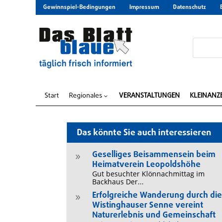
Gewinnspiel-Bedingungen
Impressum
Datenschutz
Start
Regionales
VERANSTALTUNGEN
KLEINANZ
3
Das könnte Sie auch interessieren
Geselliges Beisammensein beim
9
Heimatverein Leopoldshöhe
Gut besuchter Klönnachmittag im
Backhaus Der...
Erfolgreiche Wanderung durch di
9
Wistinghauser Senne vereint
Naturerlebnis und Gemeinschaft