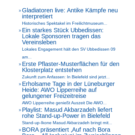
Gladiatoren live: Antike Kämpfe neu
9
interpretiert
Historisches Spektakel im Freilichtmuseum...
Ein starkes Stück Ubbedissen:
9
Lokale Sponsoren tragen das
Vereinsleben
Lokales Engagement hält den SV Ubbedissen 09
am...
Erste Pflaster-Musterflächen für den
9
Klosterplatz entstehen
Zukunft zum Anfassen: In Bielefeld sind jetzt...
Erholsame Tage in der Lüneburger
9
Heide: AWO Lipperreihe auf
gelungener Freizeitreise
AWO Lipperreihe genießt Auszeit Die AWO...
Playlist: Masud Akbarzadeh liefert
9
rohe Stand-up-Power in Bielefeld
Stand-up-Ikone Masud Akbarzadeh bringt mit...
BORA präsentiert ‚Auf nach Bora
9