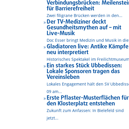
Verbindungsbrücken: Meilenstei
für Barrierefreiheit
Zwei filigrane Brücken werden in den...
Der TV-Mediziner deckt
9
Gesundheitsmythen auf – mit
Live-Musik
Doc Esser bringt Medizin und Musik in die.
Gladiatoren live: Antike Kämpfe
9
neu interpretiert
Historisches Spektakel im Freilichtmuseum
Ein starkes Stück Ubbedissen:
9
Lokale Sponsoren tragen das
Vereinsleben
Lokales Engagement hält den SV Ubbedis
09 am...
Erste Pflaster-Musterflächen für
9
den Klosterplatz entstehen
Zukunft zum Anfassen: In Bielefeld sind
jetzt...