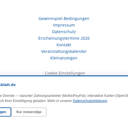
Gewinnspiel-Bedingungen
Impressum
Datenschutz
Erscheinungstermine 2026
Kontakt
Veranstaltungskalender
Kleinanzeigen
·
Cookie-Einstellungen
sblatt.de
e Dienste — darunter Zahlungsanbieter (Mollie/PayPal), interaktive Karten (Open
ch Ihrer Einwilligung geladen. Mehr in unserer
Datenschutzerklärung
.
© 2025 DasBlaueBlatt | InSign – A. + D. Klee GbR
ngen
Nur notwendige