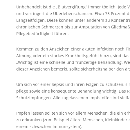
Unbehandelt ist die „Blutvergiftung“ immer tödlich. Jede
und verringert die Überlebenschancen. Etwa 75 Prozent d
Langzeitfolgen. Diese können unter anderem zu Konzent
chronischen Schmerzen bis zur Amputation von Gliedmaße
Pflegebedürftigkeit führen.
Kommen zu den Anzeichen einer akuten Infektion noch Fieb
Atmung oder ein starkes Krankheitsgefühl hinzu, sind das
„Wichtig ist eine schnelle und frühzeitige Behandlung. Wer
dieser Anzeichen bemerkt, sollte sicherheitshalber den ä
Um sich vor einer Sepsis und ihren Folgen zu schützen, s
pflege sowie eine konsequente Behandlung wichtig. Das R
Schutzimpfungen. Alle zugelassenen Impfstoffe sind vielf
Impfen lassen sollten sich vor allem Menschen, die ein er
zu erkranken (zum Beispiel ältere Menschen, Kleinkinde
einem schwachen Immunsystem).