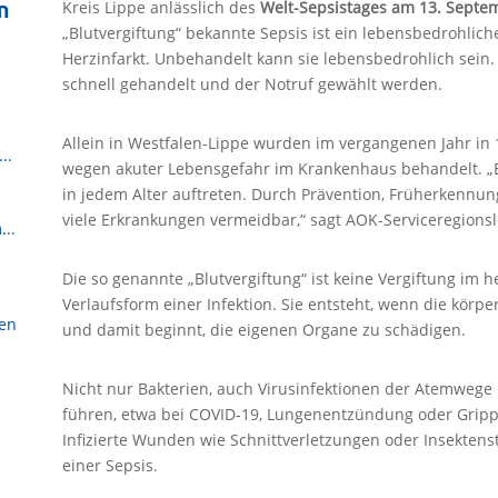
n
Kreis Lippe anlässlich des
Welt-Sepsistages am 13. Septe
„Blutvergiftung“ bekannte Sepsis ist ein lebensbedrohliche
Herzinfarkt. Unbehandelt kann sie lebensbedrohlich sein.
schnell gehandelt und der Notruf gewählt werden.
Allein in Westfalen-Lippe wurden im vergangenen Jahr in 1
..
wegen akuter Lebensgefahr im Krankenhaus behandelt. „Ei
in jedem Alter auftreten. Durch Prävention, Früherkennu
viele Erkrankungen vermeidbar,“ sagt AOK-Serviceregions
...
Die so genannte „Blutvergiftung“ ist keine Vergiftung im
Verlaufsform einer Infektion. Sie entsteht, wenn die kör
sen
und damit beginnt, die eigenen Organe zu schädigen.
Nicht nur Bakterien, auch Virusinfektionen der Atemwege
führen, etwa bei COVID-19, Lungenentzündung oder Grip
Infizierte Wunden wie Schnittverletzungen oder Insektenst
einer Sepsis.