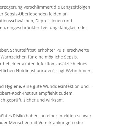
 Verzögerung verschlimmert die Langzeitfolgen
er Sepsis-Überlebenden leiden an
rationsschwächen, Depressionen und
n, eingeschränkter Leistungsfähigkeit oder
er, Schüttelfrost, erhöhter Puls, erschwerte
 Warnzeichen für eine mögliche Sepsis.
 bei einer akuten Infektion zusätzlich eines
rztlichen Notdienst anrufen“, sagt Wehmhöner.
ind Hygiene, eine gute Wunddesinfektion und -
obert-Koch-Institut empfiehlt zudem
ach geprüft, sicher und wirksam.
höhtes Risiko haben, an einer Infektion schwer
r oder Menschen mit Vorerkrankungen oder