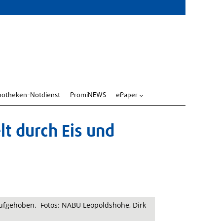
potheken-Notdienst
PromiNEWS
ePaper
3
lt durch Eis und
 aufgehoben. Fotos: NABU Leopoldshöhe, Dirk