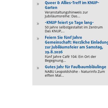
Queer & Allies-Treff im KNUP-
9
Garten
Veranstaltungshinweis zur
Jubiläumsreihe: Das...
-KNUP feiert 50 Tage lang-
9
50 Jahre selbstgestaltet im Zentrum
Das KNUP,...
Feiern Sie fünf Jahre
9
Gemeinschaft: Herzliche Einladun
zur Jubiläumsfeier am Samstag,
29.8.2026
Fünf Jahre Café 104: Ein Ort der
Begegnung...
Gutes Jahr für Faulbaumbläulinge
9
NABU Leopoldshöhe - Naturinfo Zum
elften Mal...