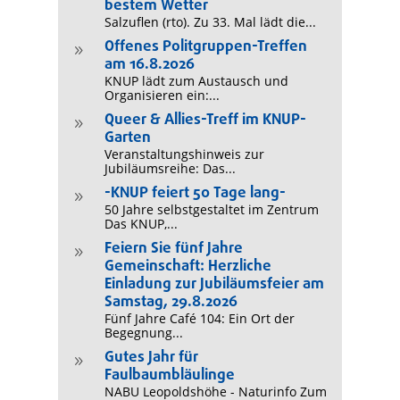
bestem Wetter
Salzuflen (rto). Zu 33. Mal lädt die...
Offenes Politgruppen-Treffen
9
am 16.8.2026
KNUP lädt zum Austausch und
Organisieren ein:...
Queer & Allies-Treff im KNUP-
9
Garten
Veranstaltungshinweis zur
Jubiläumsreihe: Das...
-KNUP feiert 50 Tage lang-
9
50 Jahre selbstgestaltet im Zentrum
Das KNUP,...
Feiern Sie fünf Jahre
9
Gemeinschaft: Herzliche
Einladung zur Jubiläumsfeier am
Samstag, 29.8.2026
Fünf Jahre Café 104: Ein Ort der
Begegnung...
Gutes Jahr für
9
Faulbaumbläulinge
NABU Leopoldshöhe - Naturinfo Zum