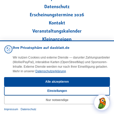
Datenschutz
Erscheinungstermine 2026
Kontakt
Veranstaltungskalender
Kleinanzeigen
Ihre Privatsphäre auf dasblatt.de
·
Cookie-Einstellungen
Wir nutzen Cookies und externe Dienste — darunter Zahlungsanbieter
(Mollie/PayPal), interaktive Karten (OpenStreetMap) und Sponsoren-
Folgen Sie uns!
Inhalte. Externe Dienste werden nur nach Ihrer Einwilligung geladen.
Mehr in unserer
Datenschutzerklärung
.
facebook
Alle akzeptieren
Einstellungen
E-Mail
Nur notwendige
Impressum
·
Datenschutz
© 2025 DasBlaueBlatt | InSign – A. + D. Klee GbR