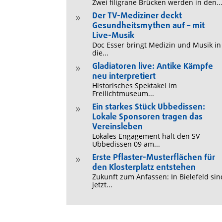
Zwei filigrane Brücken werden in den..
Der TV-Mediziner deckt
9
Gesundheitsmythen auf – mit
Live-Musik
Doc Esser bringt Medizin und Musik in
die...
Gladiatoren live: Antike Kämpfe
9
neu interpretiert
Historisches Spektakel im
Freilichtmuseum...
Ein starkes Stück Ubbedissen:
9
Lokale Sponsoren tragen das
Vereinsleben
Lokales Engagement hält den SV
Ubbedissen 09 am...
Erste Pflaster-Musterflächen für
9
den Klosterplatz entstehen
Zukunft zum Anfassen: In Bielefeld sin
jetzt...