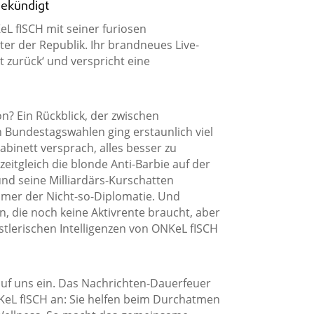
gekündigt
L fISCH mit seiner furiosen
er der Republik. Ihr brandneues Live-
 zurück‘ und verspricht eine
on? Ein Rückblick, der zwischen
Bundestagswahlen ging erstaunlich viel
binett versprach, alles besser zu
itgleich die blonde Anti-Barbie auf der
nd seine Milliardärs-Kurschatten
mmer der Nicht-so-Diplomatie. Und
en, die noch keine Aktivrente braucht, aber
stlerischen Intelligenzen von ONKeL fISCH
 auf uns ein. Das Nachrichten-Dauerfeuer
KeL fISCH an: Sie helfen beim Durchatmen