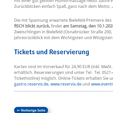
mit einer gut geölten Humormassage nebst Satire-
Zurückblicken einfach Spaß, ganz nach dem Motto: ‚
Die mit Spannung erwartete Bielefeld-Premiere de
fISCH blickt zurück
‚
findet
am
Samstag, den 10.1.202
Zweischlingen in Bielefeld (Osnabrücker Straße 200, 
Jahresrückblick mit dem Wichtigsten und Witzigsten
Tickets und Reservierung
Karten sind im Vorverkauf für 24,90 EUR (inkl. MwSt
erhältlich. Reservierungen sind unter Tel. Tel. 052
Tickethotline) möglich. Online-Tickets erhalten Sie 
gastro.reservix.de
,
www.reservix.de
und
www.eventim
←
Vorherige Seite