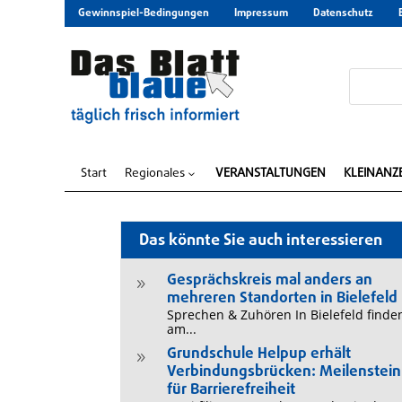
Gewinnspiel-Bedingungen
Impressum
Datenschutz
Start
Regionales
VERANSTALTUNGEN
KLEINANZ
3
Das könnte Sie auch interessieren
Gesprächskreis mal anders an
9
mehreren Standorten in Bielefeld
Sprechen & Zuhören In Bielefeld finde
am...
Grundschule Helpup erhält
9
Verbindungsbrücken: Meilenstein
für Barrierefreiheit