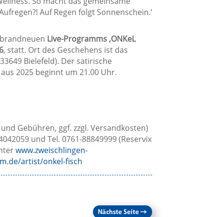
Wellness. So macht das gemeinsame
Aufregen?! Auf Regen folgt Sonnenschein.‘
s brandneuen
Live-Programms
‚
ONKeL
6
, statt. Ort des Geschehens ist das
33649 Bielefeld). Der satirische
 aus 2025 beginnt um 21.00 Uhr.
. und Gebühren, ggf. zzgl. Versandkosten)
1-4042059 und Tel. 0761-88849999 (Reservix
unter
www.zweischlingen-
.de/artist/onkel-fisch
Nächste Seite
→