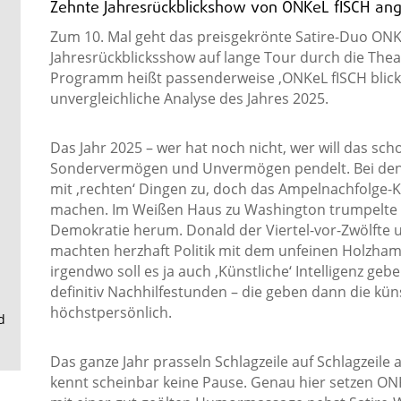
.
Zehnte Jahresrückblickshow von ONKeL fISCH an
Zum 10. Mal geht das preisgekrönte Satire-Duo ONKe
Jahresrückblicksshow auf lange Tour durch die Theat
Programm heißt passenderweise ‚ONKeL fISCH blickt
unvergleichliche Analyse des Jahres 2025.
Das Jahr 2025 – wer hat noch nicht, wer will das sch
Sondervermögen und Unvermögen pendelt. Bei den 
mit ‚rechten‘ Dingen zu, doch das Ampelnachfolge-Ka
machen. Im Weißen Haus zu Washington trumpelte ze
Demokratie herum. Donald der Viertel-vor-Zwölfte u
machten herzhaft Politik mit dem unfeinen Holzha
irgendwo soll es ja auch ‚Künstliche‘ Intelligenz geb
definitiv Nachhilfestunden – die geben dann die kün
höchstpersönlich.
d
Das ganze Jahr prasseln Schlagzeile auf Schlagzeile
kennt scheinbar keine Pause. Genau hier setzen ON