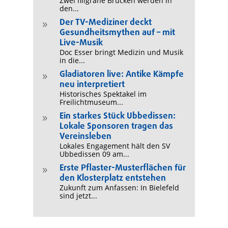
Zwei filigrane Brücken werden in
den...
Der TV-Mediziner deckt
9
Gesundheitsmythen auf – mit
Live-Musik
Doc Esser bringt Medizin und Musik
in die...
Gladiatoren live: Antike Kämpfe
9
neu interpretiert
Historisches Spektakel im
Freilichtmuseum...
Ein starkes Stück Ubbedissen:
9
Lokale Sponsoren tragen das
Vereinsleben
Lokales Engagement hält den SV
Ubbedissen 09 am...
Erste Pflaster-Musterflächen für
9
den Klosterplatz entstehen
Zukunft zum Anfassen: In Bielefeld
sind jetzt...