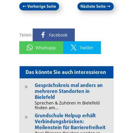
←
Vorherige Seite
Nächste Seite
→
Teilen:
Facebook
Whatsapp
Twitter
Das könnte Sie auch interessieren
Gesprächskreis mal anders an
9
mehreren Standorten in
Bielefeld
Sprechen & Zuhören In Bielefeld
finden am...
Grundschule Helpup erhält
9
Verbindungsbrücken:
Meilenstein für Barrierefreiheit