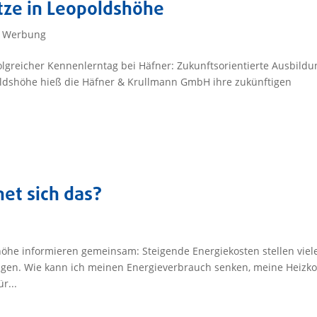
tze in Leopoldshöhe
,
Werbung
olgreicher Kennenlerntag bei Häfner: Zukunftsorientierte Ausbildu
oldshöhe hieß die Häfner & Krullmann GmbH ihre zukünftigen
t sich das?
he informieren gemeinsam: Steigende Energiekosten stellen viel
gen. Wie kann ich meinen Energieverbrauch senken, meine Heizk
r...